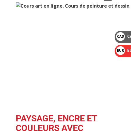
C
CAD
$
E
EUR
€
PAYSAGE, ENCRE ET
COULEURS AVEC