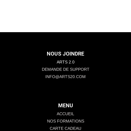
NOUS JOINDRE
ARTS 2.0
DEMANDE DE SUPPORT
INFO@ARTS20.COM
MENU
ACCUEIL
NOS FORMATIONS
CARTE CADEAU