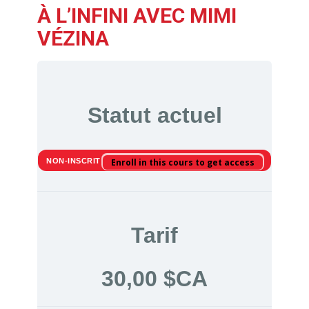
À L’INFINI AVEC MIMI
VÉZINA
Statut actuel
NON-INSCRIT
Enroll in this cours to get access
Tarif
30,00 $CA