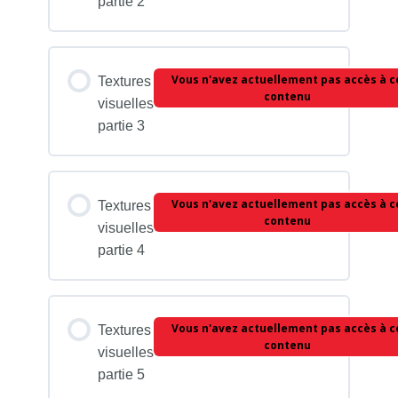
partie 2
Vous n'avez actuellement pas accès à c
Textures
contenu
visuelles
partie 3
Vous n'avez actuellement pas accès à c
Textures
contenu
visuelles
partie 4
Vous n'avez actuellement pas accès à c
Textures
contenu
visuelles
partie 5