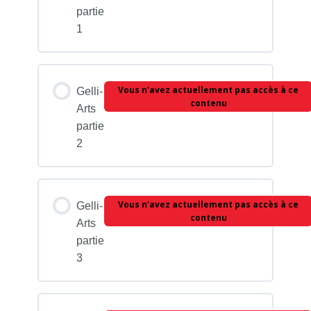
partie
1
Vous n'avez actuellement pas accès à ce
Gelli-
contenu
Arts
partie
2
Vous n'avez actuellement pas accès à ce
Gelli-
contenu
Arts
partie
3