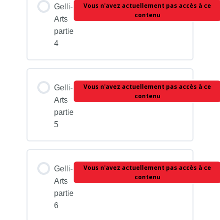
Vous n'avez actuellement pas accès à ce
Gelli-
contenu
Arts
partie
4
Vous n'avez actuellement pas accès à ce
Gelli-
contenu
Arts
partie
5
Vous n'avez actuellement pas accès à ce
Gelli-
contenu
Arts
partie
6