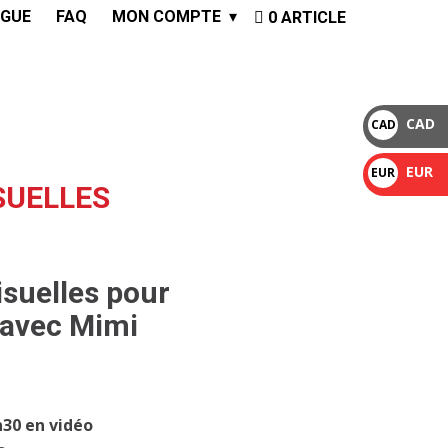
GUE
FAQ
MON COMPTE
0 ARTICLE
CAD
CAD
$
EUR
EUR
SUELLES
€
isuelles pour
i avec Mimi
h30 en vidéo