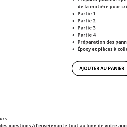
de la matière pour cr
Partie 1
Partie 2
Partie 3
Partie 4
Préparation des pann
Époxy et pièces à coll
quantité
AJOUTER AU PANIER
de
Textures
visuelles
ours
des questions à l’enseignante tout au long de votre ap