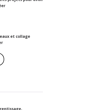
éer
eaux et collage
er
prentissage.