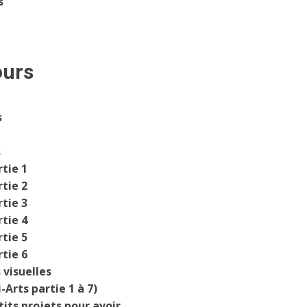
s
ours
s
s
tie 1
tie 2
tie 3
tie 4
tie 5
tie 6
 visuelles
-Arts partie 1 à 7)
tits projets pour avoir