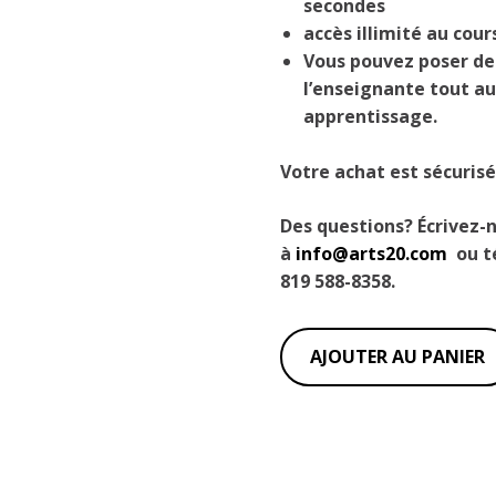
secondes
accès illimité au cour
Vous pouvez poser de
l’enseignante tout au
apprentissage.
Votre achat est sécurisé
Des questions? Écrivez-
à
info@arts20.com
ou t
819 588-8358.
quantité
AJOUTER AU PANIER
de
Cours
14
:
Portrait