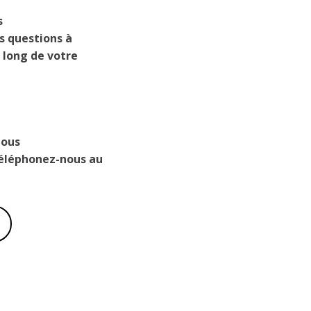
s
s questions à
 long de votre
nous
éléphonez-nous au