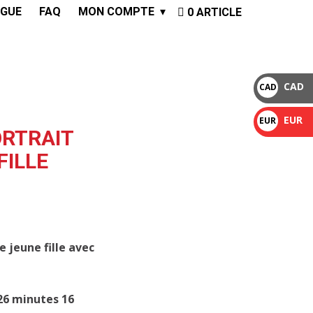
GUE
FAQ
MON COMPTE
0 ARTICLE
CAD
CAD
$
EUR
EUR
ORTRAIT
€
FILLE
e jeune fille avec
26 minutes 16