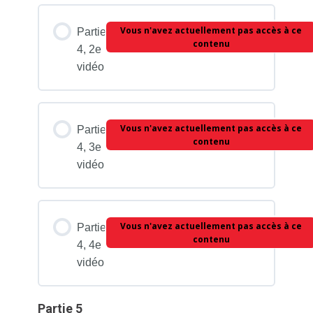
Vous n'avez actuellement pas accès à ce
Partie
contenu
4, 2e
vidéo
Vous n'avez actuellement pas accès à ce
Partie
contenu
4, 3e
vidéo
Vous n'avez actuellement pas accès à ce
Partie
contenu
4, 4e
vidéo
Partie 5