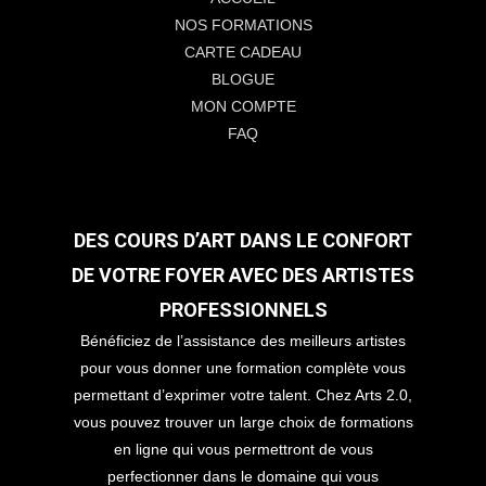
NOS FORMATIONS
CARTE CADEAU
BLOGUE
MON COMPTE
FAQ
DES COURS D’ART DANS LE CONFORT
DE VOTRE FOYER AVEC DES ARTISTES
PROFESSIONNELS
Bénéficiez de l’assistance des meilleurs artistes
pour vous donner une formation complète vous
permettant d’exprimer votre talent. Chez Arts 2.0,
vous pouvez trouver un large choix de formations
en ligne qui vous permettront de vous
perfectionner dans le domaine qui vous