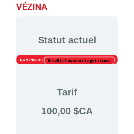
VÉZINA
Statut actuel
NON-INSCRIT
Enroll in this cours to get access
Tarif
100,00 $CA