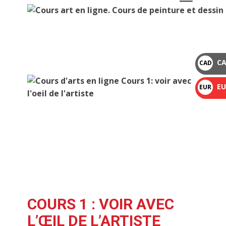
CA
CAD
$
EU
EUR
€
COURS 1 : VOIR AVEC
L’ŒIL DE L’ARTISTE