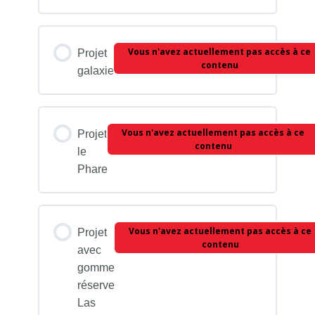
Vous n'avez actuellement pas accès à ce
Projet
contenu
galaxie
Vous n'avez actuellement pas accès à ce
Projet
contenu
le
Phare
Vous n'avez actuellement pas accès à ce
Projet
contenu
avec
gomme
réserve
Las