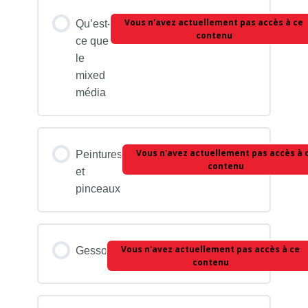
Vous n'avez actuellement pas accès à ce
Qu’est-
contenu
ce que
le
mixed
média
Vous n'avez actuellement pas accès à 
Peintures
contenu
et
pinceaux
Vous n'avez actuellement pas accès à ce
Gesso
contenu