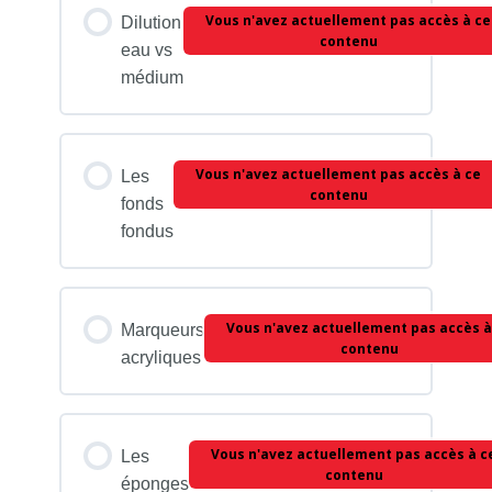
Vous n'avez actuellement pas accès à ce
Dilution
contenu
eau vs
médium
Vous n'avez actuellement pas accès à ce
Les
contenu
fonds
fondus
Vous n'avez actuellement pas accès à
Marqueurs
contenu
acryliques
Vous n'avez actuellement pas accès à c
Les
contenu
éponges