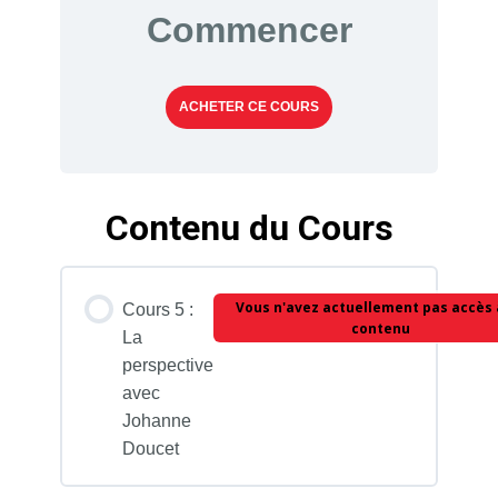
Commencer
ACHETER CE COURS
Contenu du Cours
Vous n'avez actuellement pas accès 
Cours 5 :
contenu
La
perspective
avec
Johanne
Doucet