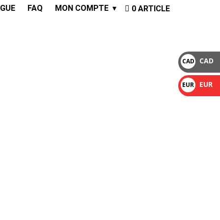
GUE
FAQ
MON COMPTE
0 ARTICLE
CAD
CAD
$
EUR
EUR
€